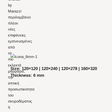
by
Marazzi
περιλαμβάνει
πλέον
νέες
επιφάνειες
εμπνευσμένες
από
τα
πιο
εκλεκτά
Size: 120×120 | 120×240 | 120×278 | 160×320
μάρμαρα,
Thickness: 6 mm
την
απτική
προσωπικότητα
του
σκυροδέματος
ή