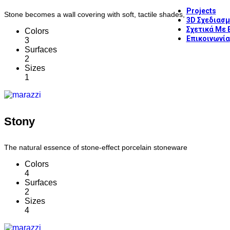
Projects
Stone becomes a wall covering with soft, tactile shades,
3D Σχεδιασ
Σχετικά Με 
Colors
Επικοινωνία
3
Surfaces
2
Sizes
1
Stony
The natural essence of stone-effect porcelain stoneware
Colors
4
Surfaces
2
Sizes
4