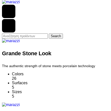
The To
The To
Search
Grande Stone Look
The To
The authentic strength of stone meets porcelain technology
Colors
The Top
26
Surfaces
5
Sizes
The To
5