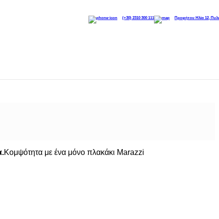
(+30) 2310 300 111
Προφήτου Ηλία 12, Πυλ
αμόρφωσης
α.
Κομψότητα με ένα μόνο πλακάκι Marazzi