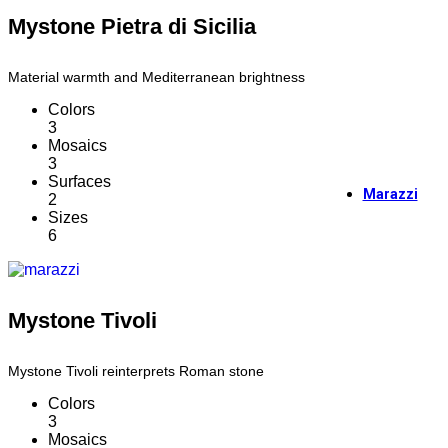
Mystone Pietra di Sicilia
The To
Material warmth and Mediterranean brightness
Colors
Διαμόρ
3
Mosaics
https://www
3
Surfaces
Marazzi
2
Sizes
6
Marazzi
Mystone Tivoli
Εγκατα
Mystone Tivoli reinterprets Roman stone
Colors
Premiu
3
Mosaics