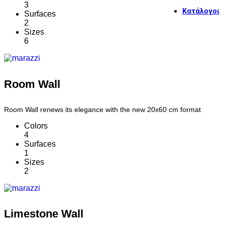
3
Κατάλογοι
Surfaces
2
Sizes
Γενικό
6
Grande
Room Wall
Room Wall renews its elegance with the new 20x60 cm format
The To
Colors
4
Surfaces
1
Sizes
Crogio
2
Extra T
Limestone Wall