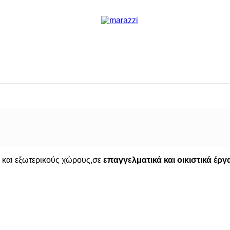
Carpet
 Lume
ασίες χειρισμού, εγκατάστασης και δι
 και εξωτερικούς χώρους,σε
επαγγελματικά και οικιστικά έργ
er The Top
p Wood Look