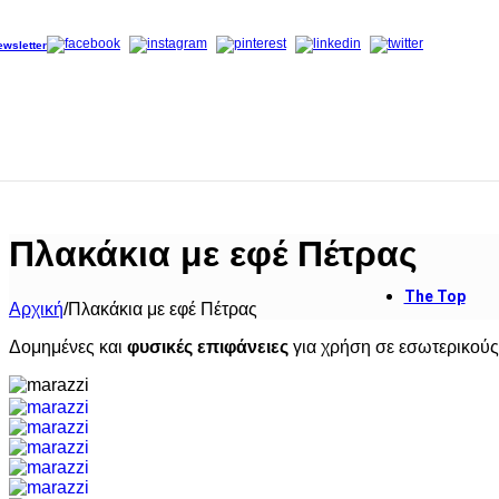
Skip to navigation
Skip to main content
ewsletter
Grand 
Grande
Διαδικ
Πλακάκια με εφέ Πέτρας
The Top
Αρχική
/
Πλακάκια με εφέ Πέτρας
Δομημένες και
φυσικές επιφάνειες
για χρήση σε εσωτερικούς
Discov
The To