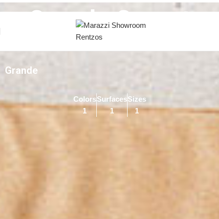
Skip to navigation
Skip to main content
Grande Carpet
Grande
Colors
Surfaces
Sizes
1
1
1