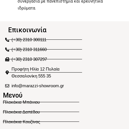
συνεργασία με πανεπιστήμια και ερευνητικά
ιδρύματα.
Επικοινωνία
(+30) 2310 300111
(+30) 2310 311660
(+30) 2310 307297
Προφήτη Ηλία 12 Πυλαία
Θεσσαλονίκη 555 35
info@marazzi-showroom.gr
Μενού
Πλακάκια Μπάνιου
Πλακάκια Δαπέδου
Πλακάκια Κουζίνας