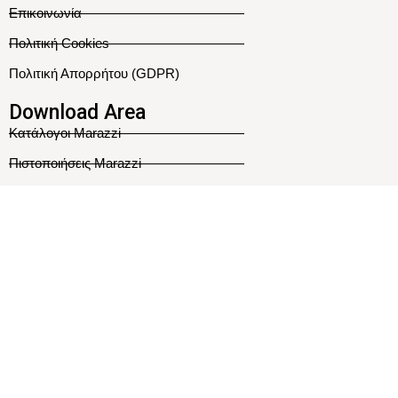
Επικοινωνία
Πολιτική Cookies
Πολιτική Απορρήτου (GDPR)
Download Area
Κατάλογοι Marazzi
Πιστοποιήσεις Marazzi
Ακολουθήστε Μας
Κατασκευή Ιστοσελίδας
Η ιστοσελίδας μας χρησιμοποιεί cookies για την σωστή περιήγησή
σας σ' αυτήν.
Αποδοχή
Search
Start typing to see products you are looking for.