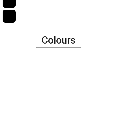
Colours
Surfaces
Naturale/Matt
Διαστάσεις