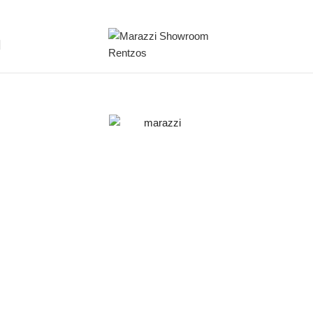
Skip to navigation
Skip to main content
Intrecci
Wood Look
Colors
Surfaces
Sizes
6
1
2