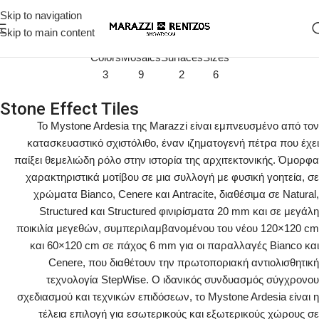
Mystone Ardesia
Skip to navigation
Stone Look
Skip to main content
Colors
Mosaics
Surfaces
Sizes
3
9
2
6
Stone Effect Tiles
Το Mystone Ardesia της Marazzi είναι εμπνευσμένο από τον
κατασκευαστικό σχιστόλιθο, έναν ιζηματογενή πέτρα που έχει
παίξει θεμελιώδη ρόλο στην ιστορία της αρχιτεκτονικής. Όμορφα
χαρακτηριστικά μοτίβου σε μια συλλογή με φυσική γοητεία, σε
χρώματα Bianco, Cenere και Antracite, διαθέσιμα σε Natural,
Structured και Structured φινιρίσματα 20 mm και σε μεγάλη
ποικιλία μεγεθών, συμπεριλαμβανομένου του νέου 120×120 cm
και 60×120 cm σε πάχος 6 mm για οι παραλλαγές Bianco και
Cenere, που διαθέτουν την πρωτοποριακή αντιολισθητική
τεχνολογία StepWise. Ο ιδανικός συνδυασμός σύγχρονου
σχεδιασμού και τεχνικών επιδόσεων, το Mystone Ardesia είναι η
τέλεια επιλογή για εσωτερικούς και εξωτερικούς χώρους σε