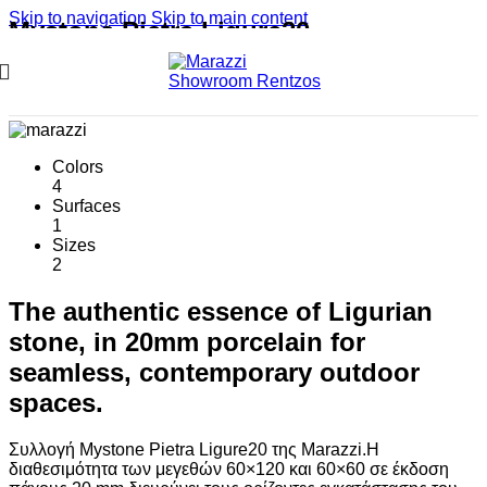
Skip to navigation
Skip to main content
Mystone Pietra Ligure20
Stone Look - Floors 20 mm
Colors
4
Surfaces
1
Sizes
2
The authentic essence of Ligurian
stone, in 20mm porcelain for
seamless, contemporary outdoor
spaces.
Συλλογή Mystone Pietra Ligure20 της Marazzi.Η
διαθεσιμότητα των μεγεθών 60×120 και 60×60 σε έκδοση