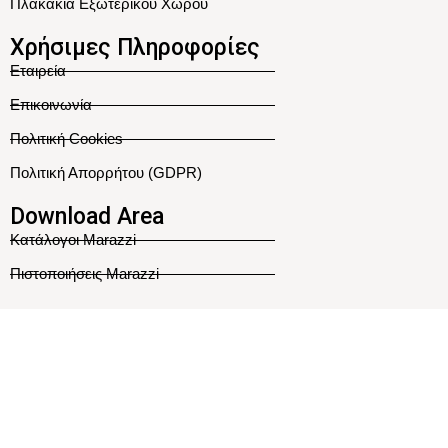
Πλακάκια Εξωτερικού Χώρου
Χρήσιμες Πληροφορίες
Εταιρεία
Επικοινωνία
Πολιτική Cookies
Πολιτική Απορρήτου (GDPR)
Download Area
Κατάλογοι Marazzi
Πιστοποιήσεις Marazzi
Ακολουθήστε Μας
Κατασκευή Ιστοσελίδας
Η ιστοσελίδας μας χρησιμοποιεί cookies για την σωστή περιήγησή