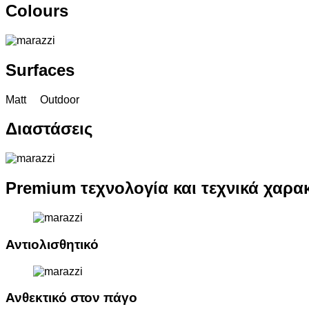
Colours
The To
Surfaces
Matt Outdoor
The To
Διαστάσεις
The To
Premium τεχνολογία και τεχνικά χαρα
The Top
Αντιολισθητικό
The To
Ανθεκτικό στον πάγο