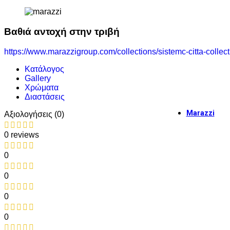
The To
Βαθιά αντοχή στην τριβή
https://www.marazzigroup.com/collections/sistemc-citta-collect
Κατάλογος
Διαμόρ
Gallery
Χρώματα
https://www
Διαστάσεις
Marazzi
Αξιολογήσεις (0)
0 reviews
Marazzi
0
0
Εγκατα
0
0