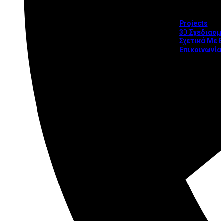
Extra T
Projects
3D Σχεδιασ
Σχετικά Με 
Επικοινωνία