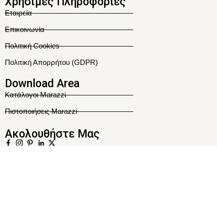
Χρήσιμες Πληροφορίες
Εταιρεία
Επικοινωνία
Πολιτική Cookies
Πολιτική Απορρήτου (GDPR)
Download Area
Κατάλογοι Marazzi
Πιστοποιήσεις Marazzi
Ακολουθήστε Μας
Κατασκευή Ιστοσελίδας
Η ιστοσελίδας μας χρησιμοποιεί cookies για την σωστή περιήγησή
σας σ' αυτήν.
Αποδοχή