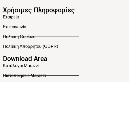
Χρήσιμες Πληροφορίες
Εταιρεία
Επικοινωνία
Πολιτική Cookies
Πολιτική Απορρήτου (GDPR)
Download Area
Κατάλογοι Marazzi
Πιστοποιήσεις Marazzi
Ακολουθήστε Μας
Κατασκευή Ιστοσελίδας
Η ιστοσελίδας μας χρησιμοποιεί cookies για την σωστή περιήγησή
σας σ' αυτήν.