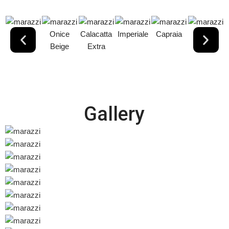
Onice
Onice
Calacatta
Imperiale
Capraia
Verde
Avorio
Beige
Extra
Aver
Gallery